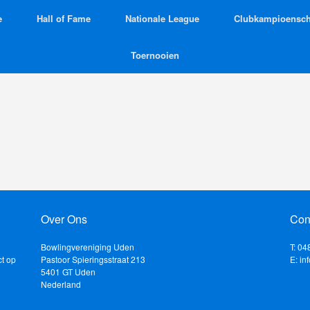
e
Hall of Fame
Nationale League
Clubkampioensc
Toernooien
Over Ons
Con
Bowlingvereniging Uden
T: 0
ct op
Pastoor Spieringsstraat 213
E: i
5401 GT Uden
Nederland