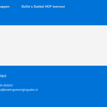
happen
Dollie’s Dubbel HCP toernooi
tact
485-453241
nfo@bowlingvereniginguden.nl