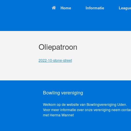
Ga
Home
Informatie
Leagu
naar
de
inhoud
Oliepatroon
2022-10-stone-street
Bowling vereniging
Welkom op de website van Bowlingvereniging Uden.
Voor meer informatie over onze vereniging neem conta
met Herma Wannet